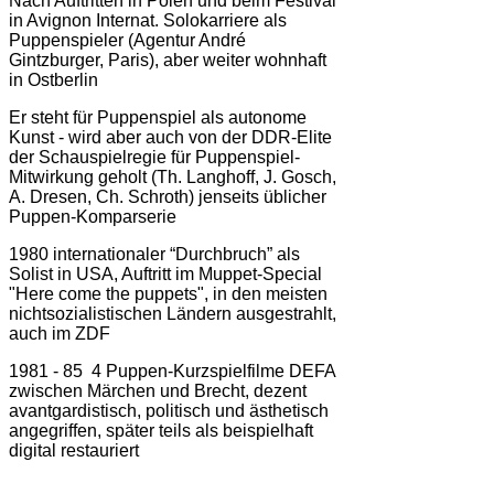
Nach Auftritten in Polen und beim Festival
in Avignon Internat. Solokarriere als
Puppenspieler (Agentur André
Gintzburger, Paris), aber weiter wohnhaft
in Ostberlin
Er steht für Puppenspiel als autonome
Kunst - wird aber auch von der DDR-Elite
der Schauspielregie für Puppenspiel-
Mitwirkung geholt (Th. Langhoff, J. Gosch,
A. Dresen, Ch. Schroth) jenseits üblicher
Puppen-Komparserie
1980 internationaler “Durchbruch” als
Solist in USA, Auftritt im Muppet-Special
"Here come the puppets", in den meisten
nichtsozialistischen Ländern ausgestrahlt,
auch im ZDF
1981 - 85 4 Puppen-Kurzspielfilme DEFA
zwischen Märchen und Brecht, dezent
avantgardistisch, politisch und ästhetisch
angegriffen, später teils als beispielhaft
digital restauriert