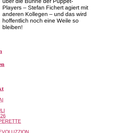
über die Bühne der Puppet-
Players – Stefan Fichert agiert mit
anderen Kollegen – und das wird
hoffentlich noch eine Weile so
bleiben!
n
en
kt
AI
LI
026
PERETTE
EVOLUZZION