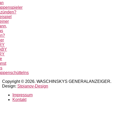
an
ppenspieler
nzünden?
eispiel
einer
ann,
as
un?
er
RY
ABY
RY
e
nst
es
ppenschüttelns
Copyright © 2026. WASCHINSKYS GENERALANZEIGER.
Design:
Stojanov-Design
Impressum
Kontakt