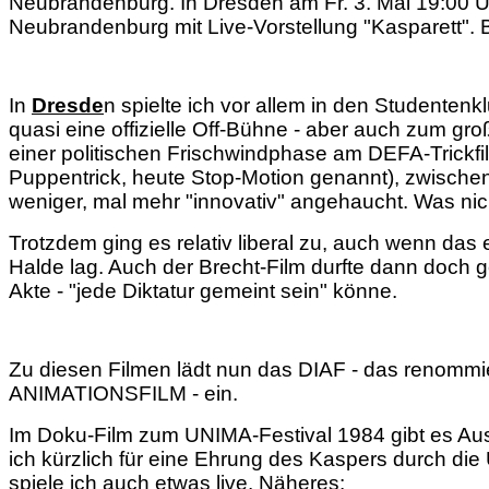
Neubrandenburg. In Dresden am Fr. 3. Mai 19:00 Uhr
Neubrandenburg mit Live-Vorstellung "Kasparett". Be
In
Dresde
n spielte ich vor allem in den Studentenk
quasi eine offizielle Off-Bühne - aber auch zum gr
einer politischen Frischwindphase am DEFA-Trickfi
Puppentrick, heute Stop-Motion genannt), zwischen
weniger, mal mehr "innovativ" angehaucht. Was nich
Trotzdem ging es relativ liberal zu, auch wenn das
Halde lag. Auch der Brecht-Film durfte dann doch g
Akte - "jede Diktatur gemeint sein" könne.
Zu diesen Filmen lädt nun das DIAF - das ren
ANIMATIONSFILM - ein.
Im Doku-Film zum UNIMA-Festival 1984 gibt es A
ich kürzlich für eine Ehrung des Kaspers durch d
spiele ich auch etwas live. Näheres: