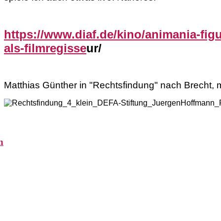
https://www.diaf.de/kino/animania-fig
als-filmregisse
ur/
Matthias Günther in "Rechtsfindung" nach Brecht, 
n