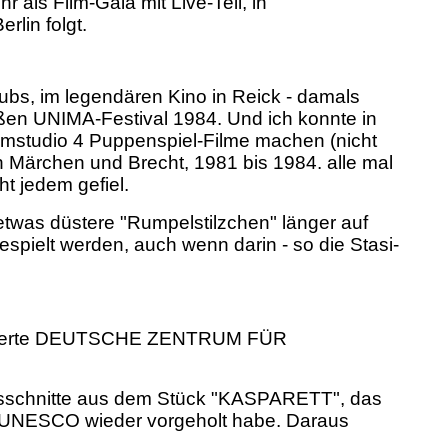
 als Film-Gala mit Live-Teil,
in
rlin folgt.
lubs, im legendären Kino in Reick - damals
oßen UNIMA-Festival 1984. Und ich konnte in
lmstudio 4 Puppenspiel-Filme machen (nicht
 Märchen und Brecht, 1981 bis 1984. alle mal
t jedem gefiel.
 etwas düstere "Rumpelstilzchen" länger auf
espielt werden, auch wenn darin - so die Stasi-
ommierte DEUTSCHE ZENTRUM FÜR
usschnitte aus dem Stück "KASPARETT", das
ie UNESCO wieder vorgeholt habe. Daraus